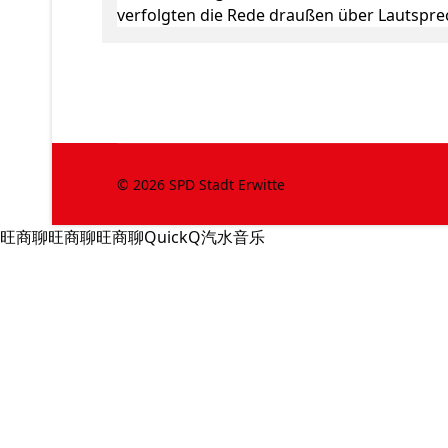
verfolgten die Rede draußen über Lautspre
© 2026 SPD Stadt Erwitte
旺商聊
旺商聊
旺商聊
QuickQ
汽水音乐