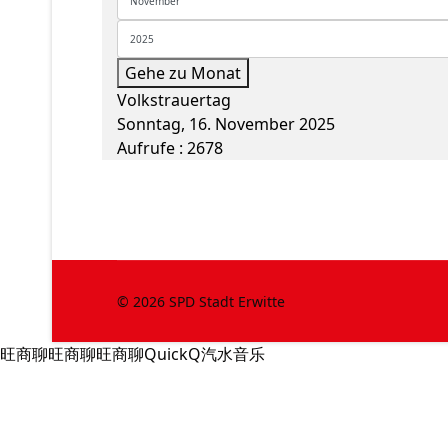
Gehe zu Monat
Volkstrauertag
Sonntag, 16. November 2025
Aufrufe
: 2678
© 2026 SPD Stadt Erwitte
旺商聊
旺商聊
旺商聊
QuickQ
汽水音乐